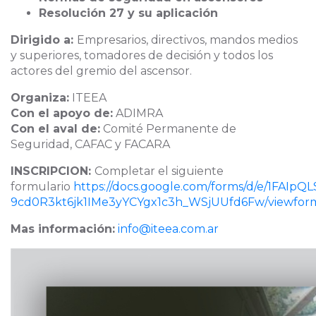
Resolución 27 y su aplicación
Dirigido a:
Empresarios, directivos, mandos medios
y superiores, tomadores de decisión y todos los
actores del gremio del ascensor.
Organiza:
ITEEA
Con el apoyo de:
ADIMRA
Con el aval de:
Comité Permanente de
Seguridad, CAFAC y FACARA
INSCRIPCION:
Completar el siguiente
formulario
https://docs.google.com/forms/d/e/1FAIpQL
9cd0R3kt6jk1IMe3yYCYgx1c3h_WSjUUfd6Fw/viewfor
Mas información:
info@iteea.com.ar