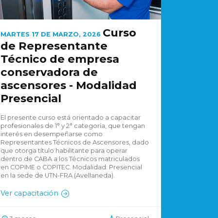
Curso
MARTES 17 DE MARZO, 2026
de Representante
Técnico de empresa
conservadora de
ascensores - Modalidad
Presencial
El presente curso está orientado a capacitar
profesionales de 1° y 2° categoría, que tengan
interés en desempeñarse como
Representantes Técnicos de Ascensores, dado
que otorga título habilitante para operar
dentro de CABA a los Técnicos matriculados
en COPIME o COPITEC. Modalidad: Presencial
en la sede de UTN-FRA (Avellaneda).
Ver capacitación